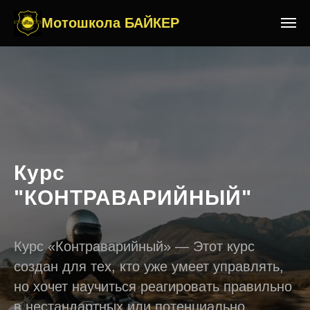
Мотошкола БАЙКЕР
Курс
"КОНТРАВАРИЙНЫЙ"
Курс «Контраварийный» — Этот курс
создан для тех, кто уже умеет управлять,
но хочет научиться реагировать правильно
в нестандартных или потенциально